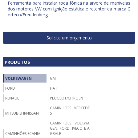
Ferramenta para instalar roda fônica na arvore de manivelas
dos motores VW com ignição estática e retentor da marca C
orteco/Freudenberg.
Solicite um orçamento
PRODUTOS
VOLKSWAGEN
GM
FORD
FIAT
RENAULT
PEUGEOT/CITRÖEN
CAMINHÕES MERCEDE
MITSUBISHI/NISSAN
S
CAMINHÕES VOLKWA
GEN, FORD, IVECO E A
CAMINHÕES SCANIA
GRALE