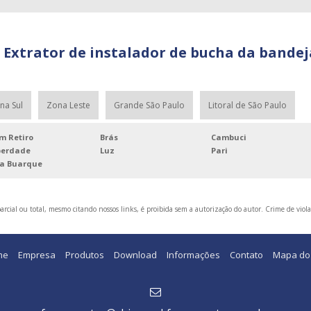
Extrator de instalador de bucha da bandej
na Sul
Zona Leste
Grande São Paulo
Litoral de São Paulo
m Retiro
Brás
Cambuci
berdade
Luz
Pari
la Buarque
rcial ou total, mesmo citando nossos links, é proibida sem a autorização do autor. Crime de viola
me
Empresa
Produtos
Download
Informações
Contato
Mapa do 