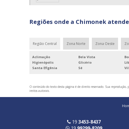
Regiões onde a Chimonek atende 
Região Central
Zona Norte
Zona Oeste
Zo
Aclimação
Bela Vista
Bo
Higienópolis
Glicério
Li
Santa Efigênia
Sé
Vi
O conteúdo do texto desta página é de direito reservado. Sua reprodução, pa
ireitos autorais
.
Ho
19
3453-8437
19
99299-8209