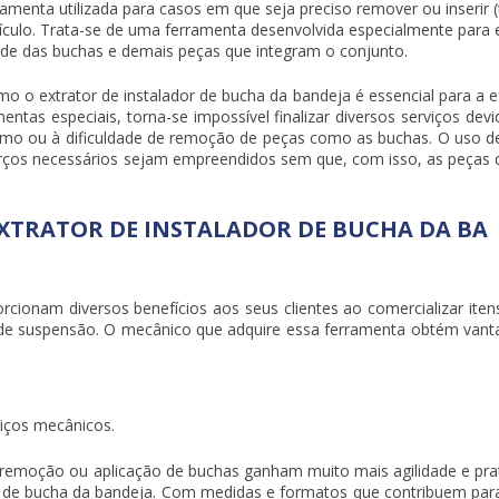
ramenta utilizada para casos em que seja preciso remover ou inserir (
culo. Trata-se de uma ferramenta desenvolvida especialmente para 
ade das buchas e demais peças que integram o conjunto.
como o
extrator de instalador de bucha da bandeja
é essencial para a e
ntas especiais, torna-se impossível finalizar diversos serviços devi
nismo ou à dificuldade de remoção de peças como as buchas. O uso d
rços necessários sejam empreendidos sem que, com isso, as peças 
XTRATOR DE INSTALADOR DE BUCHA DA BA
ionam diversos benefícios aos seus clientes ao comercializar iten
e suspensão. O mecânico que adquire essa ferramenta obtém vant
viços mecânicos.
remoção ou aplicação de buchas ganham muito mais agilidade e pra
r de bucha da bandeja
. Com medidas e formatos que contribuem par