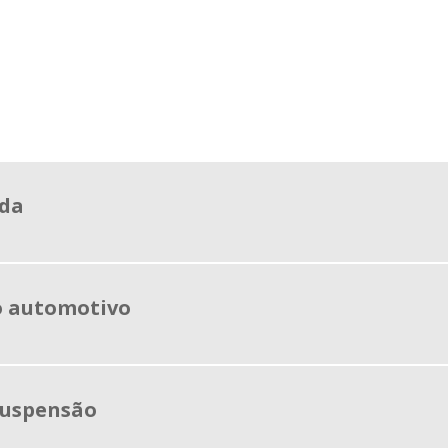
oda
o automotivo
suspensão