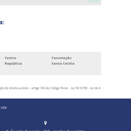
FERRAMENTAS PARA SINCRONISMO DE MOTOR
FERRAMENTAS PARA VEÍCULOS PESADOS
a:
KIT SINCRONISMO DE MOTORES VW EA211
SINCRONISMO MOTOR FIRE
SOQUETE 30MM
SOQUETE 32MM
Centro
Consolação
República
SUPORTE DE SUSTENTAÇÃO DO MOTOR
Santa Cecília
SUPORTE PARA SUSTENTAÇÃO DE MOTORES DE
VEÍCULOS DE PASSEIO
ção de direito autoral – artigo 184 do Código Penal –
Lei 9610/98 - Lei de d
site