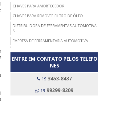
i
CHAVES PARA AMORTECEDOR
e
CHAVES PARA REMOVER FILTRO DE ÓLEO
DISTRIBUIDORA DE FERRAMENTAS AUTOMOTIVA
S
EMPRESA DE FERRAMENTARIA AUTOMOTIVA
o
ENCOLHEDOR DE MOLAS PNEUMATICO
o
ENTRE EM CONTATO PELOS TELEFO
ENCOLHEDOR DE MOLAS PNEUMATICO UNIVERS
NES
AL
s
ENCOLHEDOR DE MOLAS SUSPENSÃO PARA CHA
3453-8437
19
VE PNEUMÁTICA
99299-8209
19
EXTRATOR BRAÇO AXIAL UNIVERSAL
l
s
EXTRATOR DE BUCHA DA BANDEJA
EXTRATOR DE BUCHA DE SUSPENSÃO
EXTRATOR DE CUBO DE RODA
EXTRATOR DE INSTALADOR DE BUCHA DA BA
NDEJA