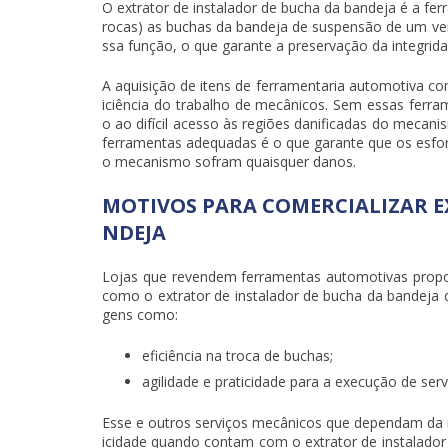
O
extrator de instalador de bucha da bandeja
é a fer
rocas) as buchas da bandeja de suspensão de um veí
ssa função, o que garante a preservação da integrid
A aquisição de itens de ferramentaria automotiva 
iciência do trabalho de mecânicos. Sem essas ferrame
o ao difícil acesso às regiões danificadas do meca
ferramentas adequadas é o que garante que os esfo
o mecanismo sofram quaisquer danos.
MOTIVOS PARA COMERCIALIZAR E
NDEJA
Lojas que revendem ferramentas automotivas proporc
como o
extrator de instalador de bucha da bandeja
d
gens como:
eficiência na troca de buchas;
agilidade e praticidade para a execução de ser
Esse e outros serviços mecânicos que dependam da 
icidade quando contam com o
extrator de instalado