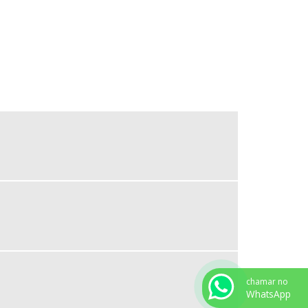
EXTRATOR DE ROLAMENTO AUTOMOTIVO
EXTRATOR DE TERMINAL DE DIREÇÃO
EXTRATOR E INSTALADOR DE BUCHAS
FABRICANDO ENCOLHEDOR DE MOLAS
FABRICANTE DE CABOS DE FORÇA
FABRICANTE DE FERRAMENTAS PARA CARROS
FERRAMENTA DE SINCRONISMO MOTOR FIRE
FERRAMENTA PARA PRESSIONAR EMBOLO DA PI
NCA DE FREIO
FERRAMENTA PARA SOLTAR BRAÇO AXIAL
FERRAMENTA PARA TRAVAR VOLANTE DO MOTO
R
FERRAMENTARIA AUTOMOTIVA
chamar no
FERRAMENTAS AUTOMOTIVAS ESPECIAIS
WhatsApp
FERRAMENTAS PARA CONSERTO DE VEÍCULOS